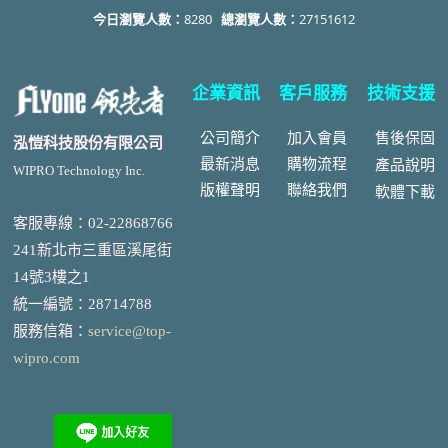
今日瀏覽人數：
8280
總瀏覽人數：
27151612
企業資訊
客戶服務
技術支援
公司簡介
加入會員
售後
保固
泓愷科技股份有限公司
最新消息
購物流程
產品說明
WIPRO Technology Inc.
版權聲明
聯絡我們
軟體下載
客服專線：02-22868766
241新北市三重區溪尾街
14號3樓之1
統一編號
：
28714788
服務信箱：
service@top-
wipro.com