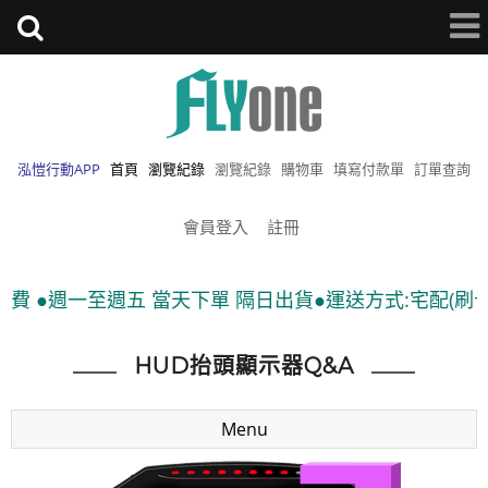
泓愷行動APP
首頁
瀏覽紀錄
瀏覽紀錄
購物車
填寫付款單
訂單查詢
會員登入
註冊
費 ●週一至週五 當天下單 隔日出貨●運送方式:宅配(刷卡、
HUD抬頭顯示器Q&A
Menu