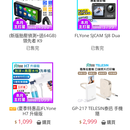
(新版胎壓偵測+送64GB)
FLYone SJCAM SJ8 Dua
領先者 K9
已售完
已售完
(夏季特惠品)FLYone
GP-217 TELESIN泰迅 手機
H7 升級版
隨
1,099
2,999
$
$
購買
購買