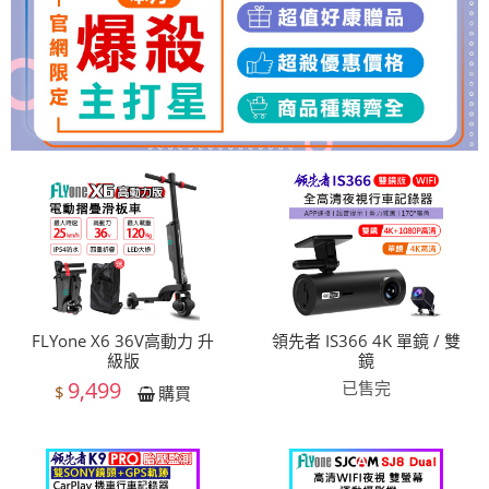
FLYone X6 36V高動力 升
領先者 IS366 4K 單鏡 / 雙
級版
鏡
9,499
已售完
$
購買