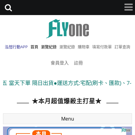
泓愷行動APP
首頁
瀏覽紀錄
瀏覽紀錄
購物車
填寫付款單
訂單查詢
會員登入
註冊
五 當天下單 隔日出貨●運送方式:宅配(刷卡、匯款)、7-1
★本月超值爆殺主打星★
Menu