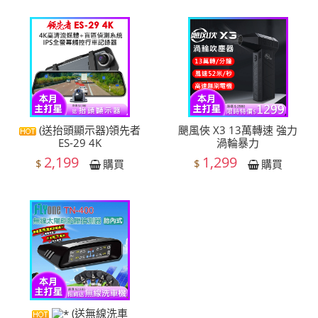
(送抬頭顯示器)領先者
颶風俠 X3 13萬轉速 強力
ES-29 4K
渦輪暴力
2,199
1,299
$
$
購買
購買
(送無線洗車