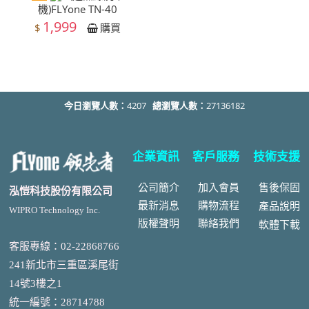
機)FLYone TN-40
1,999
$
購買
今日瀏覽人數：
4207
總瀏覽人數：
27136182
企業資訊
客戶服務
技術支援
公司簡介
加入會員
售後
保固
泓愷科技股份有限公司
最新消息
購物流程
產品說明
WIPRO Technology Inc.
版權聲明
聯絡我們
軟體下載
客服專線：02-22868766
241新北市三重區溪尾街
14號3樓之1
統一編號
：
28714788