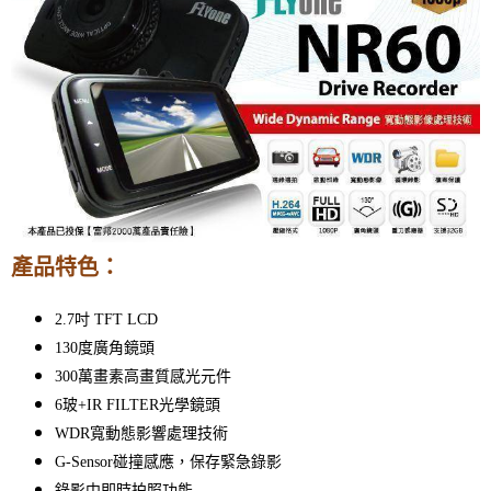
產品特色：
2.7吋 TFT LCD
130度廣角鏡頭
300萬畫素高畫質感光元件
6玻+IR FILTER光學鏡頭
WDR寬動態影響處理技術
G-Sensor碰撞感應，保存緊急錄影
錄影中即時拍照功能