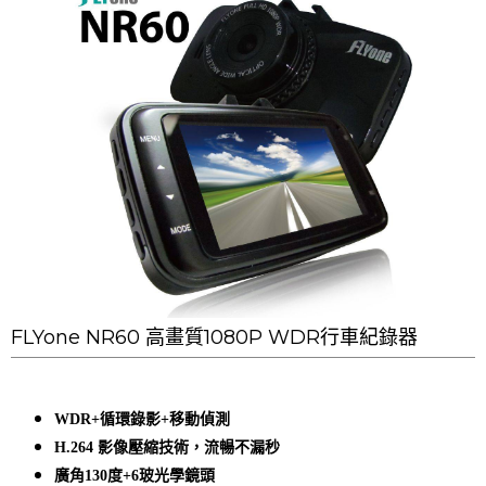
FLYone NR60 高畫質1080P WDR行車紀錄器
WDR+
循環錄影+
移動偵測
H.264 影像壓縮技術，流暢不漏秒
廣角130度+6玻光學鏡頭