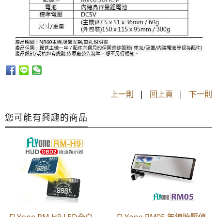
上一則
|
回上頁
|
下一則
您可能有興趣的商品
FLYone RM-H9 LED全白
FLYone RM05 無線胎壓偵