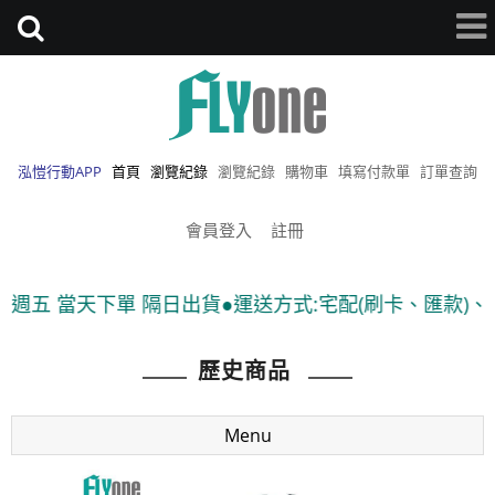
泓愷行動APP
首頁
瀏覽紀錄
瀏覽紀錄
購物車
填寫付款單
訂單查詢
會員登入
註冊
 當天下單 隔日出貨●運送方式:宅配(刷卡、匯款)、7-11
歷史商品
Menu