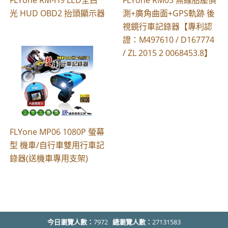
光 HUD OBD2 抬頭顯示器
測+廣角曲面+GPS軌跡 後
視鏡行車記錄器【專利認
證：M497610 / D167774
/ ZL 2015 2 0068453.8】
FLYone MP06 1080P 螢幕
型 機車/自行車雙用行車記
錄器(送機車專用支架)
今日瀏覽人數：
7972
總瀏覽人數：
27131583