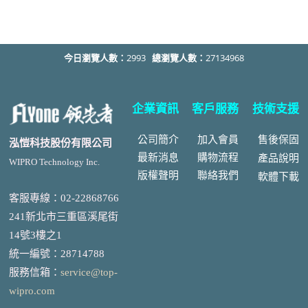
今日瀏覽人數：
2993
總瀏覽人數：
27134968
企業資訊
客戶服務
技術支援
公司簡介
加入會員
售後
保固
泓愷科技股份有限公司
最新消息
購物流程
產品說明
WIPRO Technology Inc.
版權聲明
聯絡我們
軟體下載
客服專線：02-22868766
241新北市三重區溪尾街
14號3樓之1
統一編號
：
28714788
服務信箱：
service@top-
wipro.com