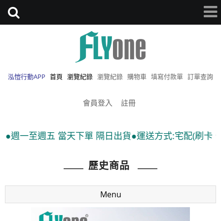
泓愷行動APP
首頁
瀏覽紀錄
瀏覽紀錄
購物車
填寫付款單
訂單查詢
會員登入
註冊
週一至週五 當天下單 隔日出貨●運送方式:宅配(刷卡、匯款)
歷史商品
Menu