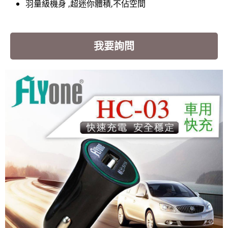
羽量級機身 ,超迷你體積,不佔空間
我要詢問