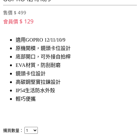
售價 $ 499
$ 129
會員價
適用GOPRO 12/11/10/9
原機開模，鏡頭卡位設計
底部開口，可外接自拍桿
EVA材質，防刮耐磨
鏡頭卡位設計
高碳鋼堅實拉鍊設計
IP54生活防水外殼
輕巧便攜
購買數量：