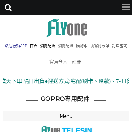
泓愷行動APP
首頁
瀏覽紀錄
瀏覽紀錄
購物車
填寫付款單
訂單查詢
會員登入
註冊
隔日出貨●運送方式:宅配(刷卡、匯款)、7-11貨到付款 ●
GOPRO專用配件
Menu