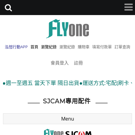
泓愷行動APP
首頁
瀏覽紀錄
瀏覽紀錄
購物車
填寫付款單
訂單查詢
會員登入
註冊
●週一至週五 當天下單 隔日出貨●運送方式:宅配(刷卡、匯款
SJCAM專用配件
Menu