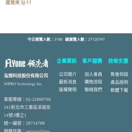
度背夾 SJ-11
今日瀏覽人數：
3186
總瀏覽人數：
27126797
企業資訊
客戶服務
技術支援
公司簡介
加入會員
售後
保固
泓愷科技股份有限公司
最新消息
購物流程
產品說明
WIPRO Technology Inc.
版權聲明
聯絡我們
軟體下載
客服專線：02-22868766
241新北市三重區溪尾街
14號3樓之1
統一編號
：
28714788
服務信箱：
service@top-