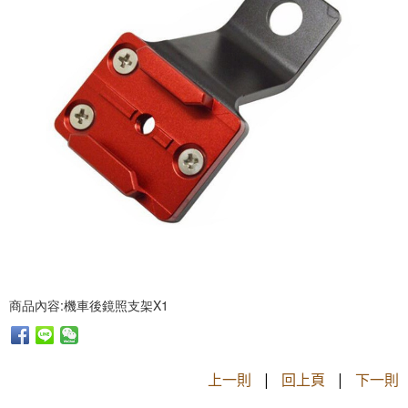
商品內容:機車後鏡照支架X1
上一則
|
回上頁
|
下一則