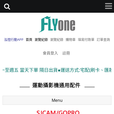
泓愷行動APP
首頁
瀏覽紀錄
瀏覽紀錄
購物車
填寫付款單
訂單查詢
會員登入
註冊
週五 當天下單 隔日出貨●運送方式:宅配(刷卡、匯款)、7-
運動攝影機通用配件
Menu