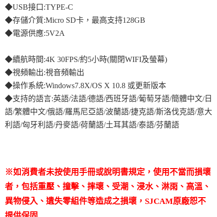
◆USB接口:TYPE-C
◆存儲介質:Micro SD卡，最高支持128GB
◆電源供應:5V2A
◆續航時間:4K 30FPS/約5小時(關閉WIFI及螢幕)
◆視頻輸出:視音頻輸出
◆操作系統:Windows7.8X/OS X 10.8 或更新版本
◆支持的語言:英語/法語/德語/西班牙語/葡萄牙語/簡體中文/日
語/繁體中文/俄語/羅馬尼亞語/波蘭語/捷克語/斯洛伐克語/意大
利語/匈牙利語/丹麥語/荷蘭語/土耳其語/泰語/芬蘭語
※如消費者未按使用手冊或說明書規定，使用不當而損壞
者，包括重壓、撞擊、摔壞、受潮、浸水、淋雨、高溫、
異物侵入、遺失零組件等造成之損壞，SJCAM原廠恕不
提供保固