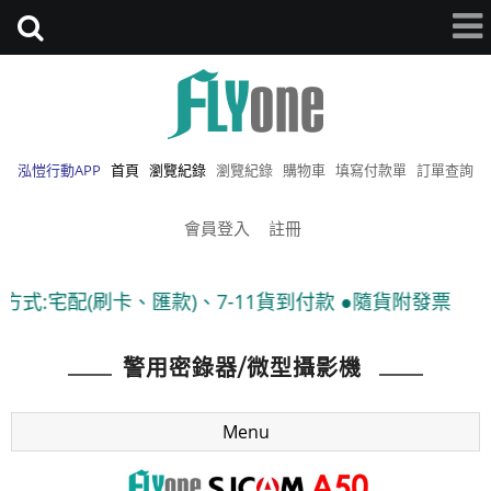
泓愷行動APP
首頁
瀏覽紀錄
瀏覽紀錄
購物車
填寫付款單
訂單查詢
會員登入
註冊
、7-11貨到付款 ●隨貨附發票
警用密錄器/微型攝影機
Menu