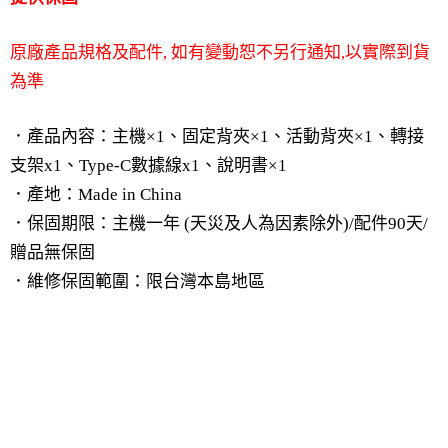
原廠產品規格及配件, 如有變動恕不另行通知,以實際到貨
為準
．產品內容：主機×1、固定背夾×1、活動背夾×1、轉接
支架x1、Type-C數據線x1、說明書×1
．產地：Made in China
．保固期限：主機一年 (天災及人為因素除外)/配件90天/
贈品無保固
．維修保固範圍：限台灣本島地區