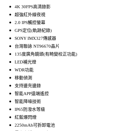
4K 30FPS高清錄影
超強紅外線夜視
2.0 IPS觸控螢幕
GPS定位(軌跡紀錄)
SONY IMX327傳感器
台灣聯詠 NT96670晶片
135度廣角鏡頭(有畸變校正功能)
LED補光燈
WDR功能
移動偵測
支持邊充邊錄
智能APP遠端遙控
智能降噪技術
IP65防潑水等級
紅藍爆閃燈
2250mAh可拆卸電池