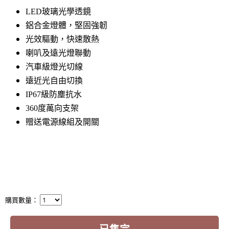
LED玻璃光學透鏡
鋁合金燈體，堅固強韌
光效驅動，快速散熱
喇叭及遠光燈聯動
汽車級燈光切線
遠近光自由切換
IP67級防塵抗水
360度萬向支架
贈送電源線組及開關
購買數量：