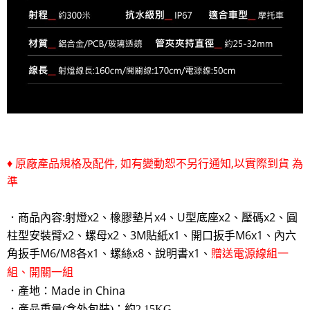
♦ 原廠產品規格及配件, 如有變動恕不另行通知,以實際到貨 為
準
．商品內容:射燈x2、橡膠墊片x4、U型底座x2、壓碼x2、圓
柱型安裝臂x2、螺母x2、3M貼紙x1、開口扳手M6x1、內六
角扳手M6/M8各x1、螺絲x8、說明書x1、
贈送電源線組一
組、開關一組
．產地：Made in China
．產品重量(含外包裝)：約2.15KG