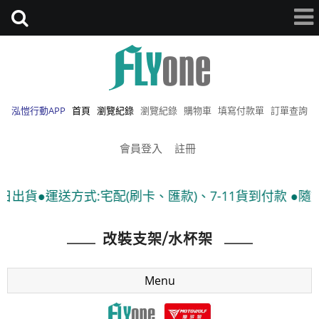
泓愷行動APP
首頁
瀏覽紀錄
瀏覽紀錄
購物車
填寫付款單
訂單查詢
會員登入
註冊
(刷卡、匯款)、7-11貨到付款 ●隨貨附發票
改裝支架/水杯架
Menu