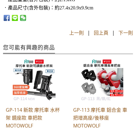
．產品尺寸(含外包裝)：
約27.4x20.9x9.9cm
上一則
|
回上頁
|
下一則
您可能有興趣的商品
GP-114 新款 摩托車 水杯
GP-113 摩托車 鋁合金 車
架 鏡座款 車把款
把增高座/後移座
MOTOWOLF
MOTOWOLF