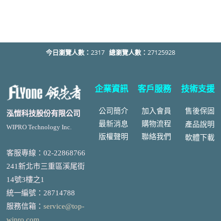
今日瀏覽人數：
2317
總瀏覽人數：
27125928
企業資訊
客戶服務
技術支援
公司簡介
加入會員
售後
保固
泓愷科技股份有限公司
最新消息
購物流程
產品說明
WIPRO Technology Inc.
版權聲明
聯絡我們
軟體下載
客服專線：02-22868766
241新北市三重區溪尾街
14號3樓之1
統一編號
：
28714788
服務信箱：
service@top-
wipro.com