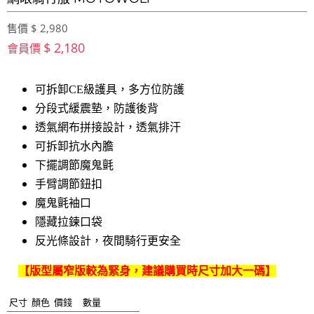
售價 $ 2,980
$ 2,180
會員價
可拆卸CE級護具，多方位防護
分段式緩震墊，防護後背
透氣網布拼接設計，透氣排汗
可拆卸抗水內膽
下擺調節魔鬼氈
手臂調節鈕扣
魔鬼氈袖口
隱藏拉鍊口袋
反光條設計，夜間騎行更安全
【版型屬窄版較為緊身，建議購買時尺寸加大一碼】
尺寸
顏色
價錢
數量