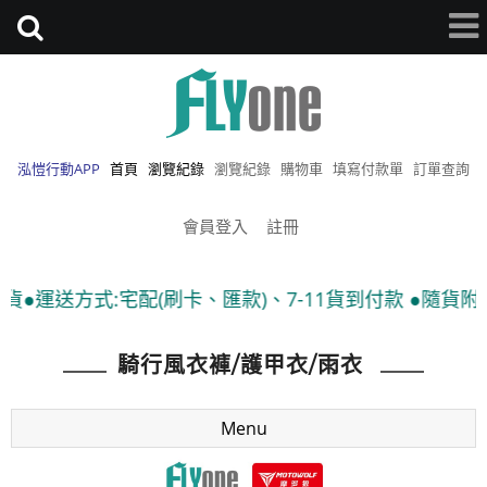
泓愷行動APP
首頁
瀏覽紀錄
瀏覽紀錄
購物車
填寫付款單
訂單查詢
會員登入
註冊
配(刷卡、匯款)、7-11貨到付款 ●隨貨附發票
騎行風衣褲/護甲衣/雨衣
Menu