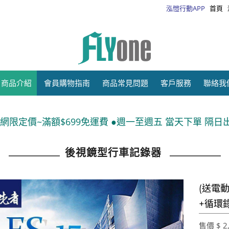
泓愷行動APP
首頁
商品介紹
會員購物指南
商品常見問題
客戶服務
聯絡我
99免運費 ●週一至週五 當天下單 隔日出貨●運送方式:宅配
後視鏡型行車記錄器
(送電動
+循環
售價 $ 2