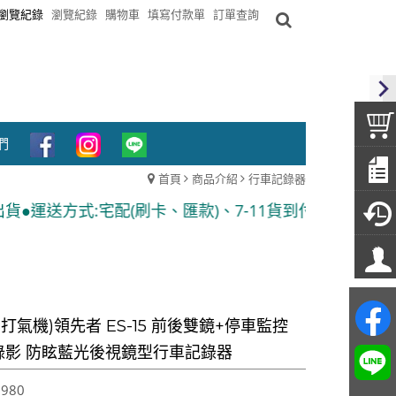
瀏覽紀錄
瀏覽紀錄
購物車
填寫付款單
訂單查詢
們
首頁
商品介紹
行車記錄器
(刷卡、匯款)、7-11貨到付款 ●隨貨附發票
打氣機)領先者 ES-15 前後雙鏡+停車監控
錄影 防眩藍光後視鏡型行車記錄器
,980