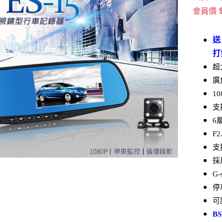
會員價
送
打
超
廣
1
支
6
F
支
採
G-
停
可
BS