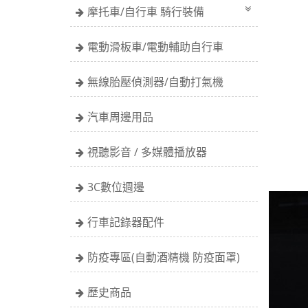
摩托車/自行車 騎行裝備
電動滑板車/電動輔助自行車
無線胎壓偵測器/自動打氣機
汽車周邊用品
視聽影音 / 多媒體播放器
3C數位週邊
行車記錄器配件
防疫專區(自動酒精機 防疫面罩)
歷史商品