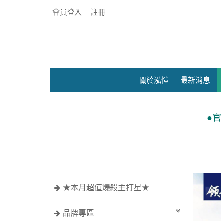
會員登入
註冊
關於泓愷
最新消息
●官網限定價~滿額$6
★本月超值爆殺主打星★
品牌專區