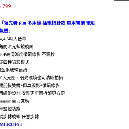
$ 799
「領先者 P30 多用途 插電指針款 車用智能 電動
氣機」
大4.3吋大螢幕
角防眩光藍鏡鏡面
080P高清晰度循環錄影 不漏秒
援四種錄影模式
層藍系玻璃鏡頭
2.0大光圈，弱光環境也可清晰拍攝
援前後雙鏡+倒車顯影+循環錄影
用綁帶設計,安裝更牢固拆卸更方便
sensor 重力感應
車監控功能
調旋轉鏡頭 任意旋轉
MI:R33F93