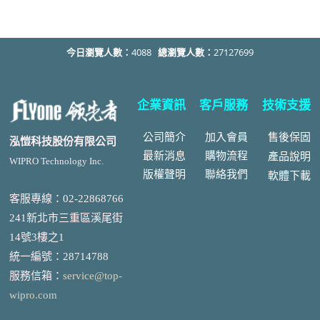
今日瀏覽人數：
4088
總瀏覽人數：
27127699
企業資訊
客戶服務
技術支援
公司簡介
加入會員
售後
保固
泓愷科技股份有限公司
最新消息
購物流程
產品說明
WIPRO Technology Inc.
版權聲明
聯絡我們
軟體下載
客服專線：02-22868766
241新北市三重區溪尾街
14號3樓之1
統一編號
：
28714788
服務信箱：
service@top-
wipro.com