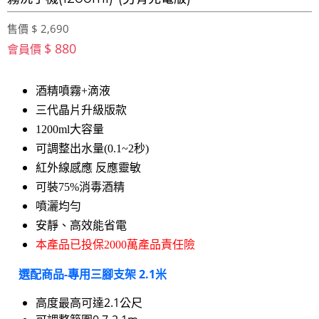
售價 $ 2,690
$ 880
會員價
酒精噴霧+滴液
三代晶片升級版款
1200ml大容量
可調整出水量(0.1~2秒)
紅外線感應 反應靈敏
可裝75%消毒酒精
噴灑均勻
安靜、高效能省電
本產品已投保2000萬產品責任險
選配商品-專用三腳支架 2.1米
高度最高可達2.1公尺