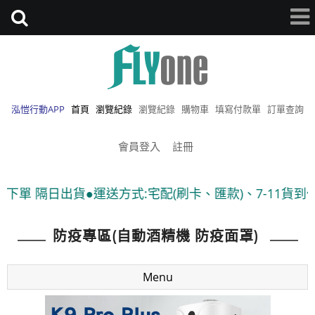
泓愷行動APP
首頁
瀏覽紀錄
瀏覽紀錄
購物車
填寫付款單
訂單查詢
會員登入
註冊
貨●運送方式:宅配(刷卡、匯款)、7-11貨到付款 ●隨貨附
防疫專區(自動酒精機 防疫面罩)
Menu