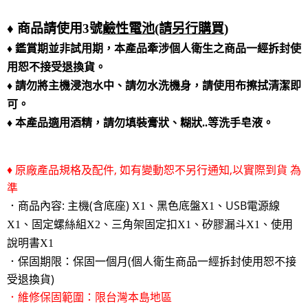
♦ 商品請使用3號
鹼性電池(請另行購買)
♦
鑑賞期並非試用期，本產品
牽涉個人衛生之商品一經拆封使
用恕不接受退換貨。
♦
請勿將主機浸泡水中、
請勿水洗機身，請使用布擦拭清潔即
可。
♦ 本產品適用酒精，請勿填裝膏狀、糊狀..等洗手皂液。
♦ 原廠產品規格及配件, 如有變動恕不另行通知,以實際到貨 為
準
．商品內容: 主機(含底座)
、黑色底盤
USB電源線
X1
X1、
使用
X1、固定螺絲組X2、三角架固定扣
X1、矽膠漏斗X1、
說明書
X1
．保固期限：保固一個月(
個人衛生商品一經拆封使用恕不接
受退換貨)
．維修保固範圍：限台灣本島地區