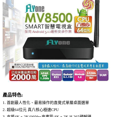
產品特色:
1. 首創最人性化、最易操作的直覺式單層桌面選單
2. 超級64位元 真八核心極速CPU
3. 支援4K x 2K@60fps高畫質/4K x 2K H.265硬解碼