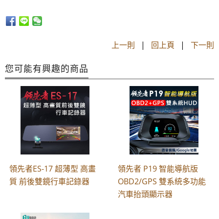
上一則
|
回上頁
|
下一則
您可能有興趣的商品
領先者ES-17 超薄型 高畫
領先者 P19 智能導航版
質 前後雙鏡行車記錄器
OBD2/GPS 雙系統多功能
汽車抬頭顯示器