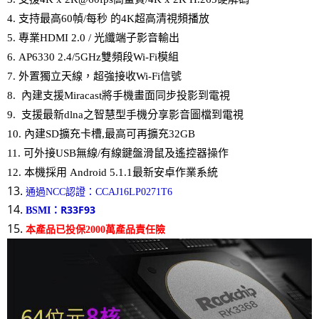
4. 支持最高60幀/每秒 的4K超高清視頻播放
5. 專業HDMI 2.0 / 光纖端子影音輸出
6. AP6330 2.4/5GHz雙頻段Wi-Fi模組
7. 外置獨立天線，超強接收Wi-Fi信號
8. 內建支援Miracast將手機畫面同步投影到電視
9. 支援最新dlna之智慧型手機分享影音圖檔到電視
10. 內建SD擴充卡槽,最高可再擴充32GB
11. 可外接USB無線/有線鍵盤滑鼠及遙控器操作
12. 本機採用 Android 5.1.1最新安卓作業系統
13.
通過NCC認證：CCAJ16LP0271T6
14.
R33F93
BSMI：
15.
本產品已投保2000萬產品責任險