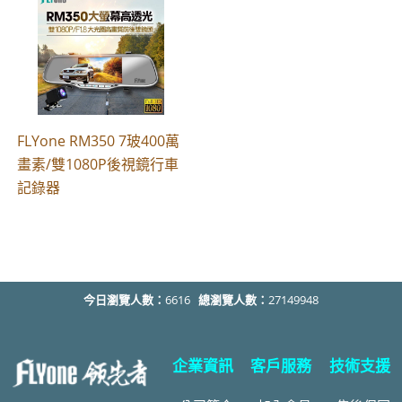
FLYone RM350 7玻400萬
畫素/雙1080P後視鏡行車
記錄器
今日瀏覽人數：
6616
總瀏覽人數：
27149948
企業資訊
客戶服務
技術支援