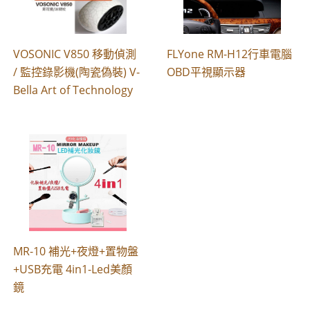
VOSONIC V850 移動偵測
FLYone RM-H12行車電腦
/ 監控錄影機(陶瓷偽裝) V-
OBD平視顯示器
Bella Art of Technology
MR-10 補光+夜燈+置物盤
+USB充電 4in1-Led美顏
鏡