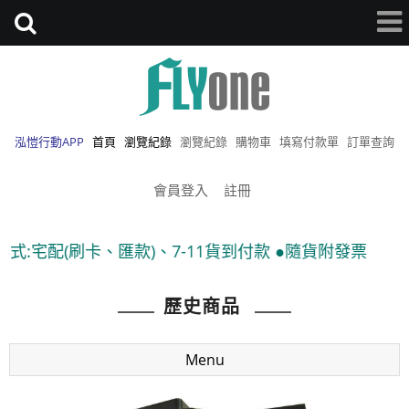
泓愷行動APP
首頁
瀏覽紀錄
瀏覽紀錄
購物車
填寫付款單
訂單查詢
會員登入
註冊
刷卡、匯款)、7-11貨到付款 ●隨貨附發票
歷史商品
Menu