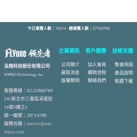
今日瀏覽人數：
10214
總瀏覽人數：
27163756
企業資訊
客戶服務
技術支援
公司簡介
加入會員
售後
保固
泓愷科技股份有限公司
最新消息
購物流程
產品說明
WIPRO Technology Inc.
版權聲明
聯絡我們
軟體下載
客服專線：02-22868766
241新北市三重區溪尾街
14號3樓之1
統一編號
：
28714788
服務信箱：
service@top-
wipro.com