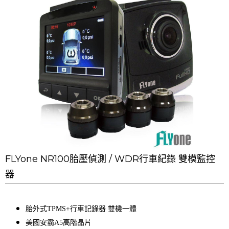
FLYone NR100胎壓偵測 / WDR行車紀錄 雙模監控
器
胎外式TPMS+行車記錄器 雙機一體
美國安霸A5高階晶片