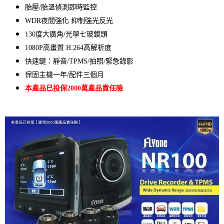
胎壓/胎溫偵測即時
監控
WDR夜間強化 抑制強光反光
130度大廣角/光學七玻鏡頭
1080P高畫質 H.264高解析度
快速鍵：靜音/TPMS/拍照/緊急錄影
保固主機一年/配件三個月
本產品已投保2000萬產品責任險