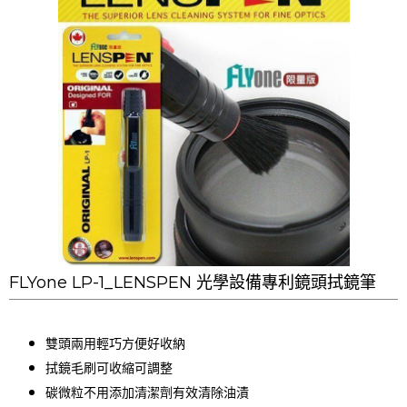
FLYone LP-1_LENSPEN 光學設備專利鏡頭拭鏡筆
雙頭兩用輕巧方便好收納
拭鏡毛刷可收縮可調整
碳微粒不用添加清潔劑有效清除油漬