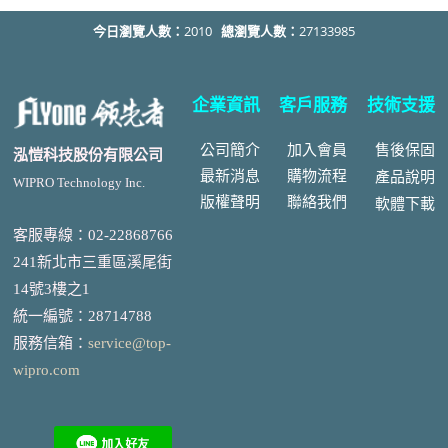
今日瀏覽人數：
2010
總瀏覽人數：
27133985
企業資訊
客戶服務
技術支援
公司簡介
加入會員
售後
保固
泓愷科技股份有限公司
最新消息
購物流程
產品說明
WIPRO Technology Inc.
版權聲明
聯絡我們
軟體下載
客服專線：02-22868766
241新北市三重區溪尾街
14號3樓之1
統一編號
：
28714788
服務信箱：
service@top-
wipro.com