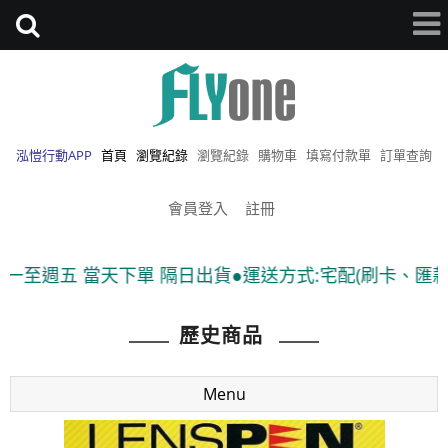
泓愷行動APP
首頁
瀏覽紀錄
瀏覽紀錄
購物車
填寫付款單
訂單查詢
會員登入
註冊
週五 當天下單 隔日出貨●運送方式:宅配(刷卡、匯款)、7-
歷史商品
Menu