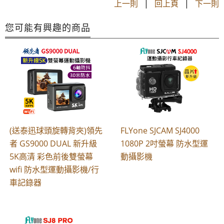
上一則
|
回上頁
|
下一則
您可能有興趣的商品
(送泰迅球頭旋轉背夾)領先
FLYone SJCAM SJ4000
者 GS9000 DUAL 新升級
1080P 2吋螢幕 防水型運
5K高清 彩色前後雙螢幕
動攝影機
wifi 防水型運動攝影機/行
車記錄器