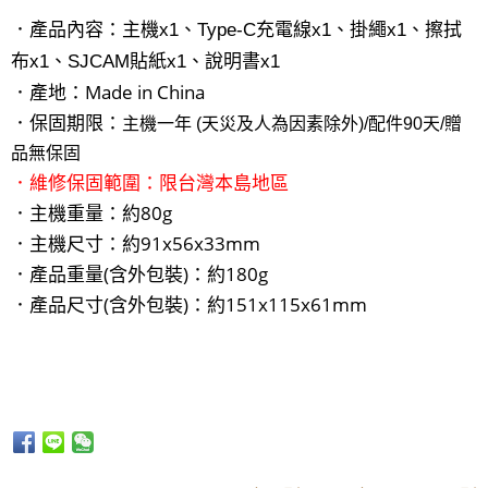
．
產品內容：
主機x1、Type-C
充電線x1、掛繩x1、擦拭
布x1、SJCAM貼紙x1、說明書x1
．產地：Made in China
．保固期限：
主機一年 (天災及人為因素除外)/配件90天/贈
品無保固
．維修保固範圍：限台灣本島地區
．主機重量：約80g
．主機尺寸：約91x56x33mm
．
產品重量(含外包裝)：約180g
．
產品尺寸(含外包裝)：約151x115x61mm