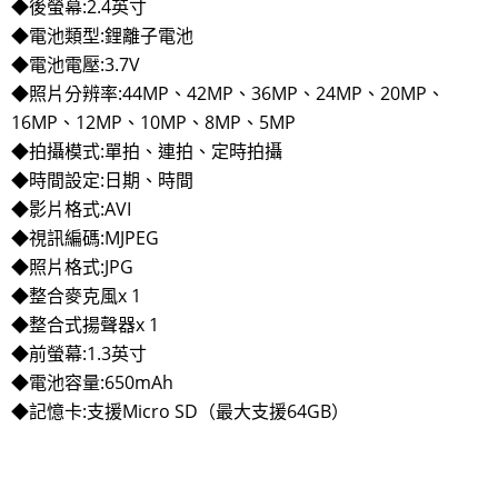
◆後螢幕:2.4英寸
◆電池類型:鋰離子電池
◆電池電壓:3.7V
◆照片分辨率:44MP、42MP、36MP、24MP、20MP、
16MP、12MP、10MP、8MP、5MP
◆拍攝模式:單拍、連拍、定時拍攝
◆時間設定:日期、時間
◆影片格式:AVI
◆視訊編碼:MJPEG
◆照片格式:JPG
◆整合麥克風x 1
◆整合式揚聲器x 1
◆前螢幕:1.3英寸
◆電池容量:650mAh
◆記憶卡:支援Micro SD（最大支援64GB）