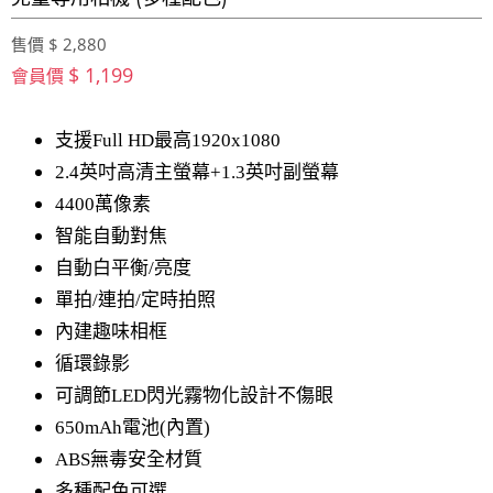
售價 $ 2,880
$ 1,199
會員價
支援Full HD最高1920x1080
2.4英吋高清主螢幕+1.3英吋副螢幕
4400萬像素
智能自動對焦
自動白平衡/亮度
單拍/連拍/定時拍照
內建趣味相框
循環錄影
可調節LED閃光霧物化設計不傷眼
650mAh電池(內置)
ABS無毒安全材質
多種配色可選