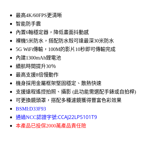
最高4K/60FPS更清晰
智能防手震
內置6軸穩定器，降低畫面抖動感
裸機5米防水，搭配防水殼可達最深30米防水
5G WiFi傳輸，100M的影片10秒即可傳輸完成
內建1300mAh鋰電池
續航時間提升30％
最高支援8倍慢動作
機身採用金屬框架堅固穩定、散熱快速
支援遠程遙控拍照、攝影 (此功能需選配手錶或自拍桿)
可更換鏡頭罩，搭配多種濾鏡獲得豐富色彩效果
BSMI:D33F93
CCAJ22LP5101T9
通過NCC認證字號:
本產品已投保2000萬產品責任險