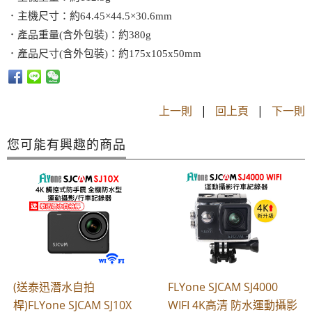
．主機尺寸：約64.45×44.5×30.6mm
．產品重量(含外包裝)：約380g
．產品尺寸(含外包裝)：約175x105x50mm
上一則
|
回上頁
|
下一則
您可能有興趣的商品
(送泰迅潛水自拍
FLYone SJCAM SJ4000
桿)FLYone SJCAM SJ10X
WIFI 4K高清 防水運動攝影