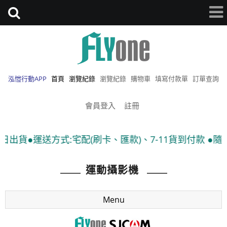
泓愷行動APP
首頁
瀏覽紀錄
瀏覽紀錄
購物車
填寫付款單
訂單查詢
會員登入
註冊
宅配(刷卡、匯款)、7-11貨到付款 ●隨貨附發票
運動攝影機
Menu