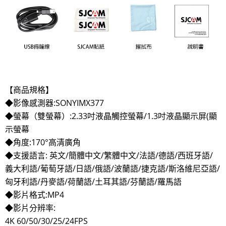
【商品規格】
◆影像感測器:SONYIMX377
◆螢幕（雙螢幕）:2.33吋液晶觸控螢幕/1.3吋液晶顯示屏(顯
示螢幕
◆角度:170°高清廣角
◆支援語言:
英文/簡體中文/繁體中文/法語/德語/西班牙語/
義大利語/葡萄牙語/日語/俄語/波蘭語/捷克語/斯洛維尼亞語/
匈牙利語/丹麥語/荷蘭語/土耳其語/芬蘭語/羅馬語
◆影片格式:MP4
◆影片分辨率:
4K 60/50/30/25/24FPS