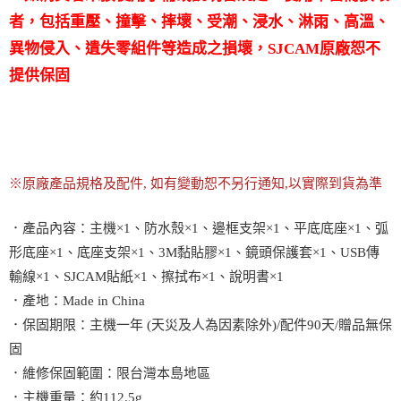
者，包括重壓、撞擊、摔壞、受潮、浸水、淋雨、高溫、
異物侵入、遺失零組件等造成之損壞，SJCAM原廠恕不
提供保固
※原廠產品規格及配件, 如有變動恕不另行通知,以實際到貨為準
．產品內容：主機×1、防水殼×1、邊框支架×1、平底底座×1、弧
形底座×1、底座支架×1、3M黏貼膠×1、鏡頭保護套×1、USB傳
輸線×1、SJCAM貼紙×1、擦拭布×1、說明書×1
．產地：Made in China
．保固期限：主機一年 (天災及人為因素除外)/配件90天/贈品無保
固
．維修保固範圍：限台灣本島地區
．主機重量：約112.5g