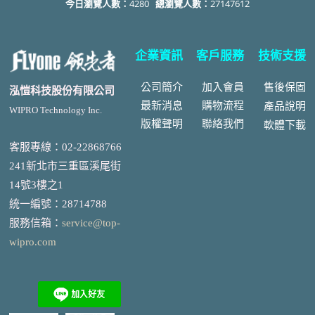
今日瀏覽人數：
4280
總瀏覽人數：
27147612
企業資訊
客戶服務
技術支援
公司簡介
加入會員
售後
保固
泓愷科技股份有限公司
最新消息
購物流程
產品說明
WIPRO Technology Inc.
版權聲明
聯絡我們
軟體下載
客服專線：02-22868766
241新北市三重區溪尾街
14號3樓之1
統一編號
：
28714788
服務信箱：
service@top-
wipro.com