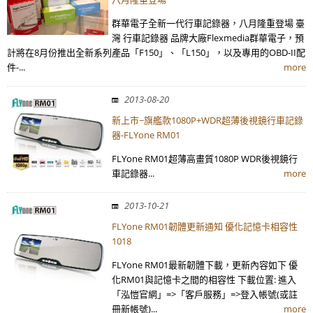
群華電子全新一代行車記錄器，八月隆重登場 臺
灣 行車記錄器 品牌大廠Flexmedia群華電子，預
計將在8月份推出全新系列產品「F150」、「L150」，以及專用的OBD-II配
件-...
more
2013-08-20
新上市~旗艦款1080P+WDR超薄後視鏡行車記錄
器-FLYone RM01
FLYone RM01超薄高畫質1080P WDR後視鏡行
車記錄器...
more
2013-10-21
FLYone RM01韌體更新通知 優化記憶卡相容性
1018
FLYone RM01最新韌體下載，更新內容如下 優
化RM01與記憶卡之間的相容性 下載位置: 進入
「泓愷官網」=>「客戶服務」=>登入帳號(或註
冊新帳號)...
more