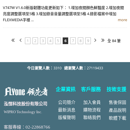
V747W V1.6.0新版韌體功能更新如下： 1.增加夜間顏色鮮豔度 2.增加夜間
亮度調整選項至5格 3.增加錄音音量調整選項至5格 4.錄影檔案中增加
FLEXMEDiA字樣 ...
more
1
2
3
4
5
6
7
8
9
全 84 筆
今日瀏覽人數：
3310
總瀏覽人數：
27119433
企業資訊
客戶服務
技術支援
公司簡介
加入會員
售後
保固
泓愷科技股份有限公司
最新消息
購物流程
產品說明
WIPRO Technology Inc.
版權聲明
聯絡我們
軟體下載
客服專線：02-22868766