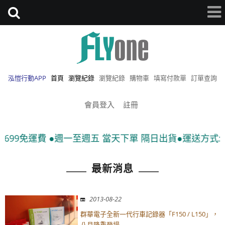
泓愷行動APP
首頁
瀏覽紀錄
瀏覽紀錄
購物車
填寫付款單
訂單查詢
會員登入
註冊
699免運費 ●週一至週五 當天下單 隔日出貨●運送方式:宅
最新消息
2013-08-22
群華電子全新一代行車記錄器「F150 / L150」，
八月隆重登場