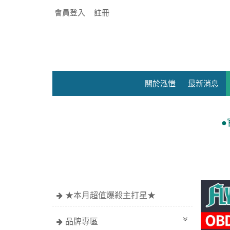
會員登入
註冊
關於泓愷
最新消息
●官網限定價~滿額$69
★本月超值爆殺主打星★
品牌專區