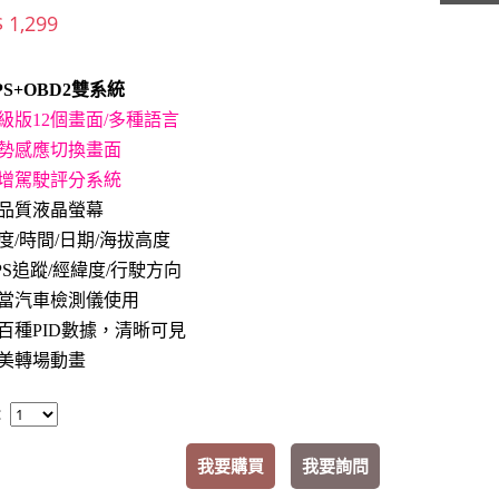
$ 1,299
PS+OBD2雙系統
級版12個畫面/多種語言
勢感應切換畫面
增駕駛評分系統
品質液晶螢幕
度/時間/日期/海拔高度
PS追蹤/經緯度/行駛方向
當汽車檢測儀使用
百種PID數據，清晰可見
美轉場動畫
：
我要購買
我要詢問