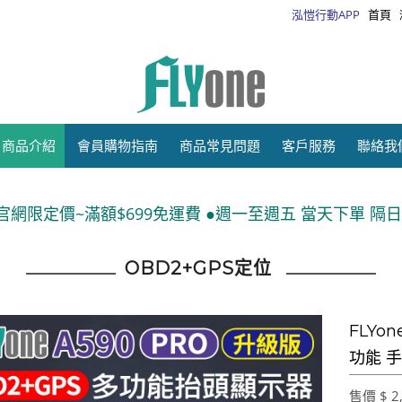
泓愷行動APP
首頁
商品介紹
會員購物指南
商品常見問題
客戶服務
聯絡我
9免運費 ●週一至週五 當天下單 隔日出貨●運送方式:宅配(
OBD2+GPS定位
FLYo
功能 
售價 $ 2