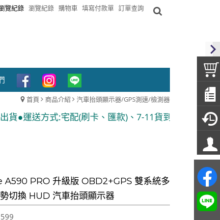
瀏覽紀錄
瀏覽紀錄
購物車
填寫付款單
訂單查詢
們
首頁
商品介紹
汽車抬頭顯示器/GPS測速/檢測器
刷卡、匯款)、7-11貨到付款 ●隨貨附發票
ne A590 PRO 升級版 OBD2+GPS 雙系統多
手勢切換 HUD 汽車抬頭顯示器
,599