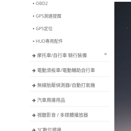
OBD2
GPS測速提醒
GPS定位
HUD專用配件
摩托車/自行車 騎行裝備
電動滑板車/電動輔助自行車
無線胎壓偵測器/自動打氣機
汽車周邊用品
視聽影音 / 多媒體播放器
3C數位週邊