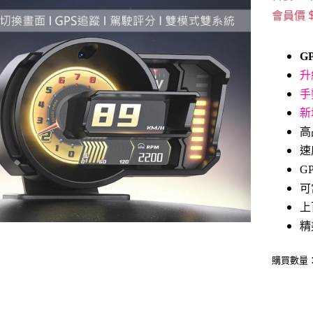
會員價
G
升
手
新
高
速
G
可
上
精
購買數量