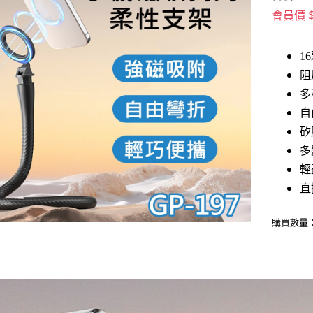
會員價
1
阻
多
自
矽
多
輕
直
購買數量