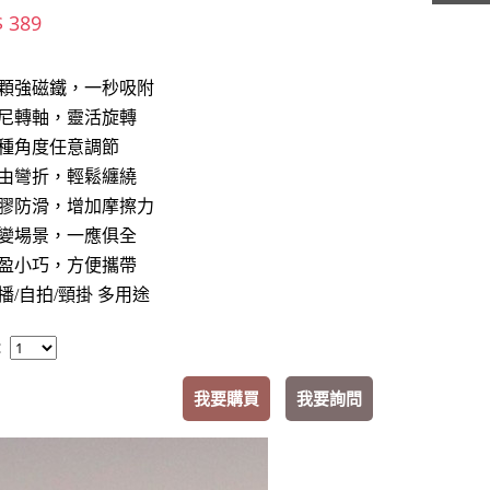
$ 389
6顆強磁鐵，一秒吸附
尼轉軸，靈活旋轉
種角度任意調節
由彎折，輕鬆纏繞
膠防滑，增加摩擦力
變場景，一應俱全
盈小巧，方便攜帶
播/自拍/頸掛 多用途
：
我要購買
我要詢問