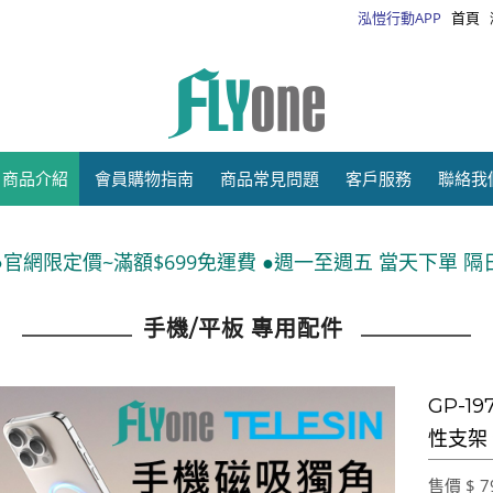
泓愷行動APP
首頁
商品介紹
會員購物指南
商品常見問題
客戶服務
聯絡我
99免運費 ●週一至週五 當天下單 隔日出貨●運送方式:宅配
手機/平板 專用配件
GP-19
性支架
售價 $ 7