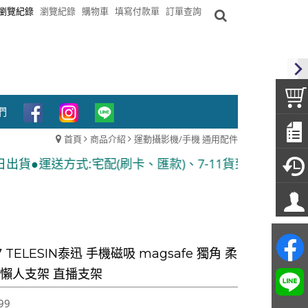
瀏覽紀錄
瀏覽紀錄
購物車
填寫付款單
訂單查詢
們
首頁
商品介紹
運動攝影機/手機 通用配件
(刷卡、匯款)、7-11貨到付款 ●隨貨附發票
7 TELESIN泰迅 手機磁吸 magsafe 獨角 柔
 懶人支架 直播支架
99