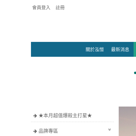
會員登入
註冊
關於泓愷
最新消息
●官網限定價~滿額$6
★本月超值爆殺主打星★
品牌專區