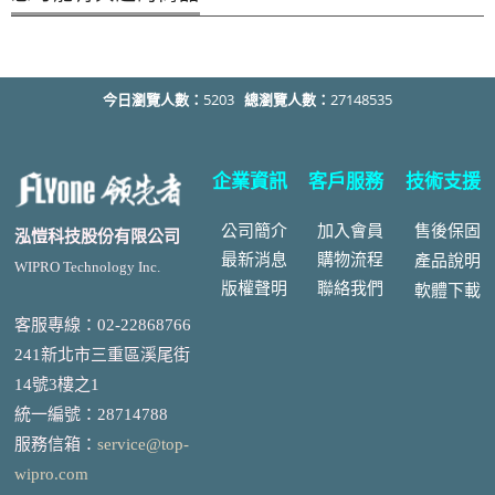
今日瀏覽人數：
5203
總瀏覽人數：
27148535
企業資訊
客戶服務
技術支援
公司簡介
加入會員
售後
保固
泓愷科技股份有限公司
最新消息
購物流程
產品說明
WIPRO Technology Inc.
版權聲明
聯絡我們
軟體下載
客服專線：02-22868766
241新北市三重區溪尾街
14號3樓之1
統一編號
：
28714788
服務信箱：
service@top-
wipro.com