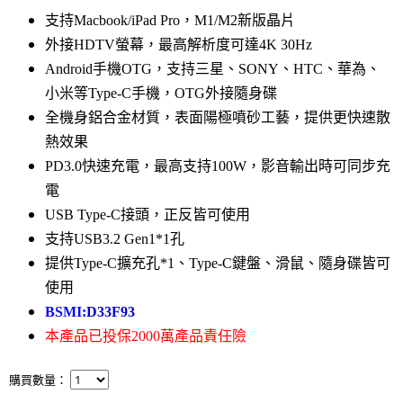
支持Macbook/iPad Pro，M1/M2新版晶片
外接HDTV螢幕，最高解析度可達4K 30Hz
Android手機OTG，支持三星、SONY、HTC、華為、
小米等Type-C手機，OTG外接隨身碟
全機身鋁合金材質，表面陽極噴砂工藝，提供更快速散
熱效果
PD3.0快速充電，最高支持100W，影音輸出時可同步充
電
USB Type-C接頭，正反皆可使用
支持USB3.2 Gen1*1孔
提供Type-C擴充孔*1、Type-C鍵盤、滑鼠、隨身碟皆可
使用
BSMI:
D33F93
本產品已投保2000萬產品責任險
購買數量：