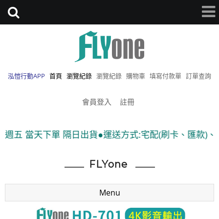
泓愷行動APP
首頁
瀏覽紀錄
瀏覽紀錄
購物車
填寫付款單
訂單查詢
會員登入
註冊
下單 隔日出貨●運送方式:宅配(刷卡、匯款)、7-11貨到付
FLYone
Menu