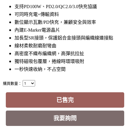
支持PD100W、PD2.0/QC2.0/3.0快充協議
可同時充電+傳輸資料
數位顯示瓦數/PD快充，兼顧安全與效率
內建E-Marker電源晶片
加長型SR接頭，保護鋁合金接頭與編織線連接點
線材柔軟耐磨耐彎曲
高密度不織布編織網，高彈抗拉扯
獨特磁吸包覆層，捲線時環環吸附
一秒快速收納，不占空間
購買數量：
已售完
我要詢問