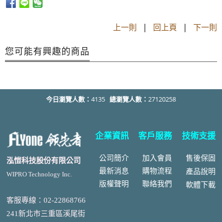
上一則
|
回上頁
|
下一則
您可能有興趣的商品
今日瀏覽人數：
4135
總瀏覽人數：
27120258
企業資訊
客戶服務
技術支援
公司簡介
加入會員
售後
保固
泓愷科技股份有限公司
最新消息
購物流程
產品說明
WIPRO Technology Inc.
版權聲明
聯絡我們
軟體下載
客服專線：02-22868766
241新北市三重區溪尾街