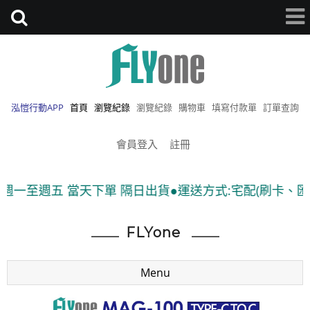
泓愷行動APP
首頁
瀏覽紀錄
瀏覽紀錄
購物車
填寫付款單
訂單查詢
會員登入
註冊
週五 當天下單 隔日出貨●運送方式:宅配(刷卡、匯款)、7-
FLYone
Menu