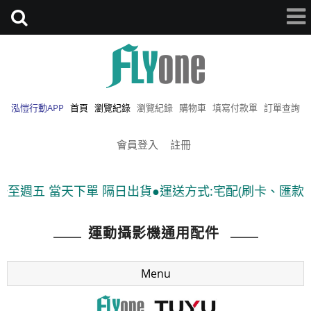
泓愷行動APP
首頁
瀏覽紀錄
瀏覽紀錄
購物車
填寫付款單
訂單查詢
會員登入
註冊
 當天下單 隔日出貨●運送方式:宅配(刷卡、匯款)、7-11
運動攝影機通用配件
Menu