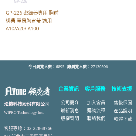
GP-226 密錄器專用 胸前
綁帶 單肩胸背帶 適用
A10/A20/ A100
今日瀏覽人數：
6895
總瀏覽人數：
27130506
企業資訊
客戶服務
技術支援
公司簡介
加入會員
售後
保固
泓愷科技股份有限公司
最新消息
購物流程
產品說明
WIPRO Technology Inc.
版權聲明
聯絡我們
軟體下載
客服專線：02-22868766