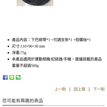
​產品內容：下巴綁帶*1 +可調支架*1 +短螺絲*1
尺寸:110×90×30 mm
淨重:75g
本產品適用於運動相機/紀錄器/手機，建議搭載的產品
重量不超過500g
上一則
|
回上頁
|
下一則
您可能有興趣的商品