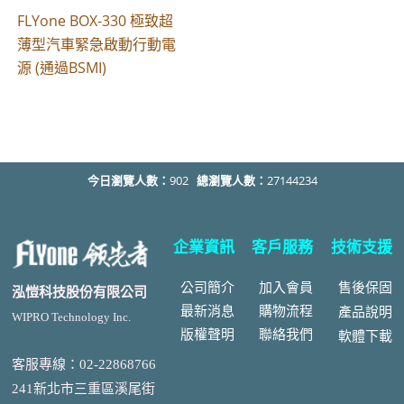
FLYone BOX-330 極致超
薄型汽車緊急啟動行動電
源 (通過BSMI)
今日瀏覽人數：
902
總瀏覽人數：
27144234
企業資訊
客戶服務
技術支援
公司簡介
加入會員
售後
保固
泓愷科技股份有限公司
最新消息
購物流程
產品說明
WIPRO Technology Inc.
版權聲明
聯絡我們
軟體下載
客服專線：02-22868766
241新北市三重區溪尾街