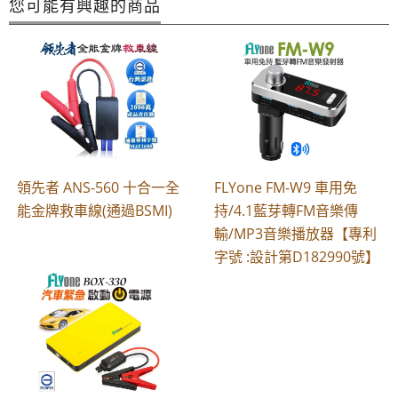
您可能有興趣的商品
領先者 ANS-560 十合一全
FLYone FM-W9 車用免
能金牌救車線(通過BSMI)
持/4.1藍芽轉FM音樂傳
輸/MP3音樂播放器【專利
字號 :設計第D182990號】