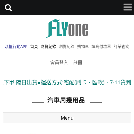
泓愷行動APP
首頁
瀏覽紀錄
瀏覽紀錄
購物車
填寫付款單
訂單查詢
會員登入
註冊
方式:宅配(刷卡、匯款)、7-11貨到付款 ●隨貨附發票
汽車周邊用品
Menu