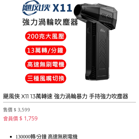
颶風俠 X11 13萬轉速 強力渦輪暴力 手持強力吹塵器
售價 $ 3,599
$ 1,759
會員價
130000轉/分鐘 高速無刷電機