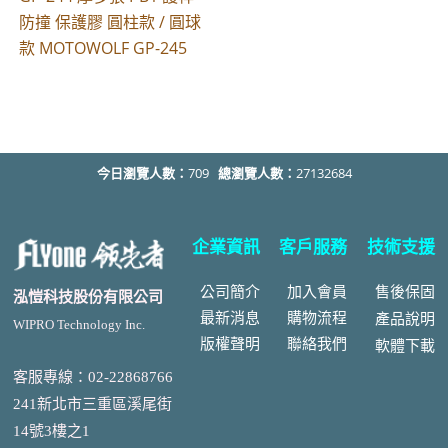
防撞 保護膠 圓柱款 / 圓球
款 MOTOWOLF GP-245
今日瀏覽人數：
709
總瀏覽人數：
27132684
企業資訊
客戶服務
技術支援
公司簡介
加入會員
售後
保固
泓愷科技股份有限公司
最新消息
購物流程
產品說明
WIPRO Technology Inc.
版權聲明
聯絡我們
軟體下載
客服專線：02-22868766
241新北市三重區溪尾街
14號3樓之1