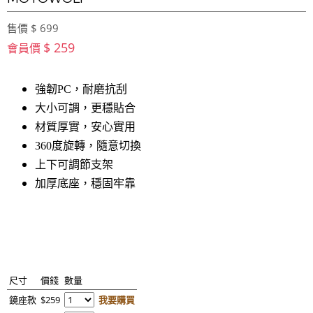
售價 $ 699
$ 259
會員價
強韌PC，耐磨抗刮
大小可調，更穩貼合
材質厚實，安心實用
360度旋轉，隨意切換
上下可調節支架
加厚底座，穩固牢靠
尺寸
價錢
數量
鏡座款
$259
我要購買