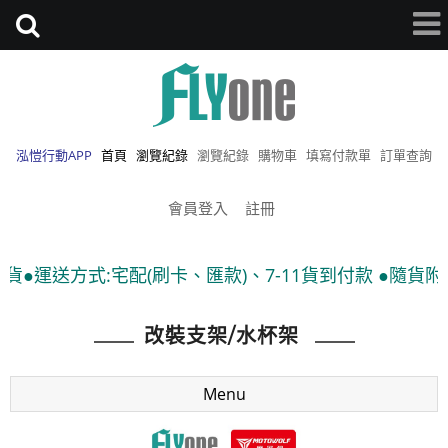
泓愷行動APP
首頁
瀏覽紀錄
瀏覽紀錄
購物車
填寫付款單
訂單查詢
會員登入
註冊
配(刷卡、匯款)、7-11貨到付款 ●隨貨附發票
改裝支架/水杯架
Menu