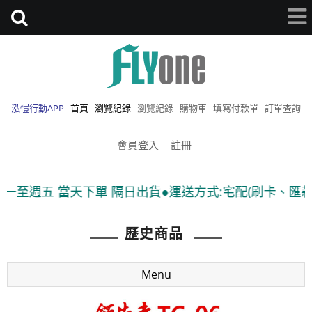
泓愷行動APP
首頁
瀏覽紀錄
瀏覽紀錄
購物車
填寫付款單
訂單查詢
會員登入
註冊
 當天下單 隔日出貨●運送方式:宅配(刷卡、匯款)、7-11
歷史商品
Menu