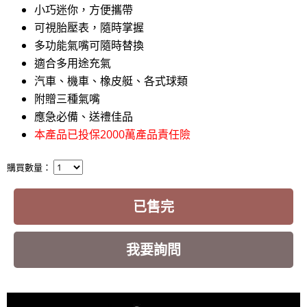
小巧迷你，方便攜帶
可視胎壓表，隨時掌握
多功能氣嘴可隨時替換
適合多用途充氣
汽車、機車、橡皮艇、各式球類
附贈三種氣嘴
應急必備、送禮佳品
本產品已投保2000萬產品責任險
購買數量：
已售完
我要詢問