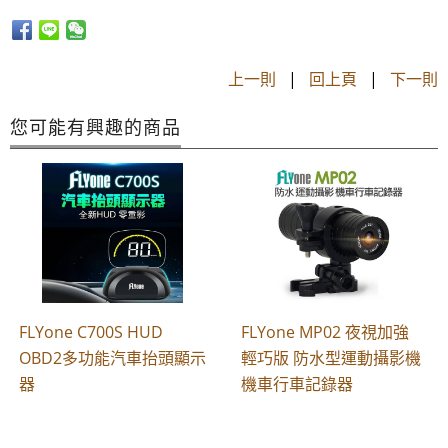
上一則
|
回上頁
|
下一則
您可能有興趣的商品
FLYone C700S HUD
FLYone MP02 夜視加強
OBD2多功能汽車抬頭顯示
輕巧版 防水型運動攝影機
器
機車行車記錄器