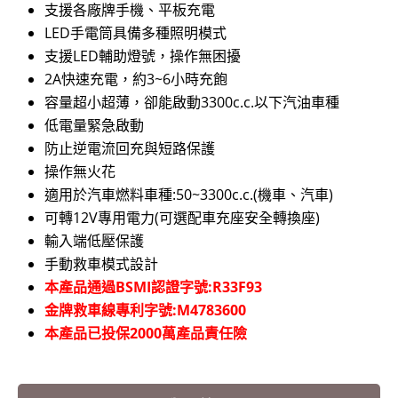
支援各廠牌手機、平板充電
LED手電筒具備多種照明模式
支援LED輔助燈號，操作無困擾
2A快速充電，約3~6小時充飽
容量超小超薄，卻能啟動3300c.c.以下汽油車種
低電量緊急啟動
防止逆電流回充與短路保護
操作無火花
適用於汽車燃料車種:50~3300c.c.(機車、汽車)
可轉12V專用電力(可選配車充座安全轉換座)
輸入端低壓保護
手動救車模式設計
本產品通過BSMI認證字號:R33F93
金牌救車線專利字號:M4783600
本產品已投保2000萬產品責任險