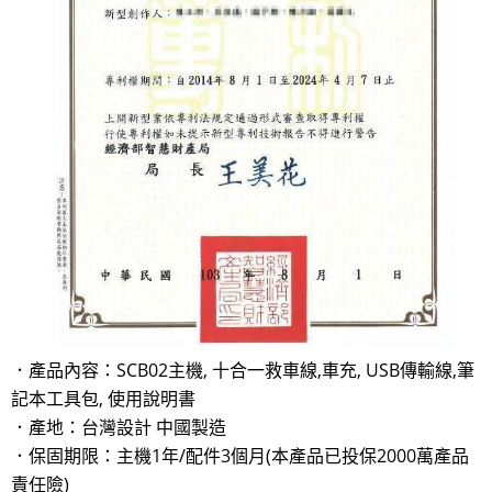
．產品內容：SCB02主機, 十合一救車線,車充, USB傳輸線,筆
記本工具包, 使用說明書
．產地：台灣設計 中國製造
．保固期限：主機1年/配件3個月(本產品已投保2000萬產品
責任險)