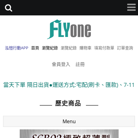
泓愷行動APP
首頁
瀏覽紀錄
瀏覽紀錄
購物車
填寫付款單
訂單查詢
會員登入
註冊
日出貨●運送方式:宅配(刷卡、匯款)、7-11貨到付款 ●隨
歷史商品
Menu