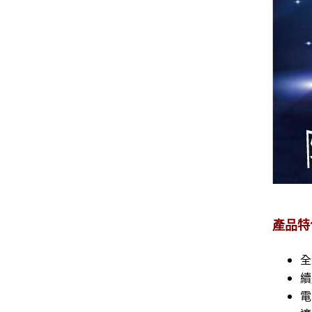
產品特
全
續
電