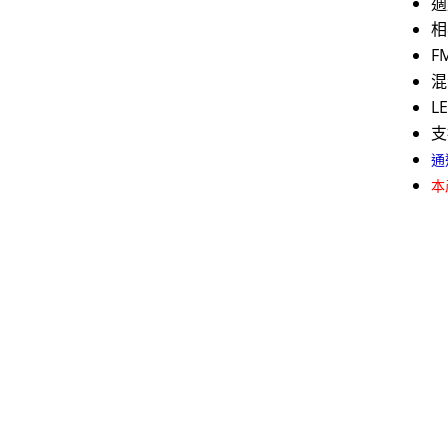
適
相
F
混
L
支
通
本