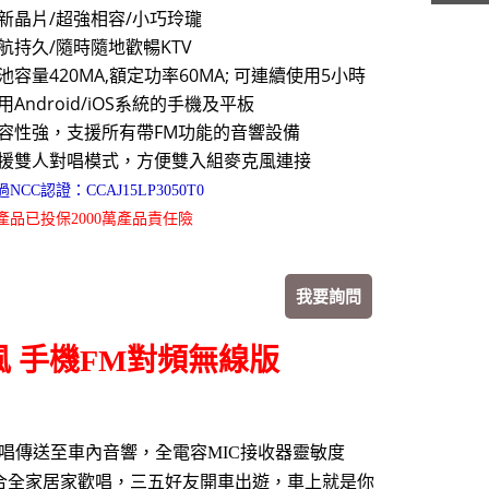
新晶片/超強相容/小巧玲瓏
航持久/隨時隨地歡暢KTV
池容量420MA,額定功率60MA; 可連續使用5小時
用Android/iOS系統的手機及平板
容性強，支援所有帶FM功能的音響設備
援雙人對唱模式，方便雙入組麥克風連接
NCC認證：CCAJ15LP3050T0
產品已投保2000萬產品責任險
我要詢問
麥克風 手機FM對頻無線版
歡唱傳送至車內音響，全電容MIC接收器靈敏度
適合全家居家歡唱，三五好友開車出遊，車上就是你