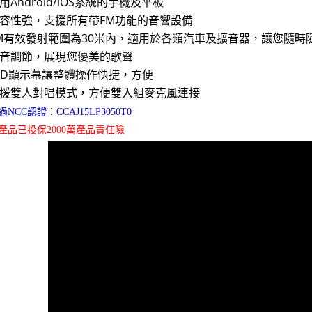
用Android/iOS系統的手機及平板
容性強，支援所有帶FM功能的音響設備
M有效發射範圍為30米內，適用於各類汽車及擴音器，讓您隨時隨
音調節，展現您優美的歌聲
ED顯示幕讓整體操作快捷，方便
援雙人對唱模式，方便雙入組麥克風連接
過NCC認證：CCAJ15LP3050T0
產品已投保2000萬產品責任險