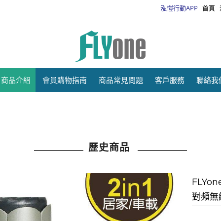
泓愷行動APP
首頁
商品介紹
會員購物指南
商品常見問題
客戶服務
聯絡我
●官網限定價~滿額
歷史商品
FLYo
對頻無線