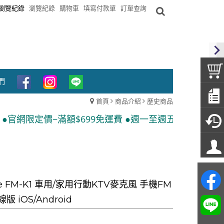
瀏覽紀錄
瀏覽紀錄
購物車
填寫付款單
訂單查詢
們
首頁
商品介紹
歷史商品
$699免運費 ●週一至週五 當天下單 隔日出貨●運送方式:
ne FM-K1 車用/家用行動KTV麥克風 手機FM
版 iOS/Android