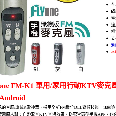
全
續
電
適
相
支
通過
本
Yone FM-K1 車用/家用行動KTV
Android
見的客廳/車載K歌神器，採用全新FM數位DLL對頻技術，無線
實還原人聲；自帶混音KTV音場效果，搭配智慧型手機APP，