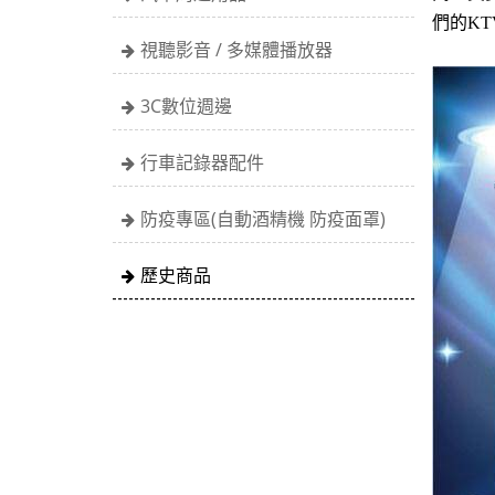
們的K
視聽影音 / 多媒體播放器
3C數位週邊
行車記錄器配件
防疫專區(自動酒精機 防疫面罩)
歷史商品