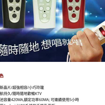
色
新晶片/超強相容/小巧玲瓏
航持久/隨時隨地歡暢KTV
池容量420MA,額定功率60MA; 可連續使用5小時