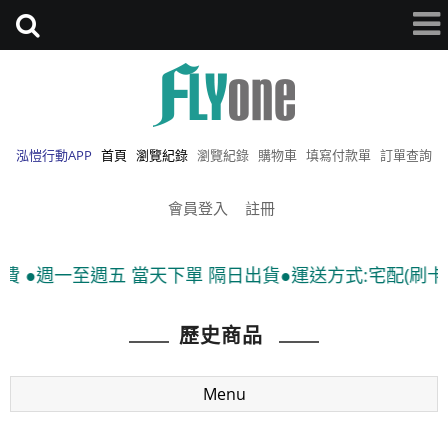
泓愷行動APP
首頁
瀏覽紀錄
瀏覽紀錄
購物車
填寫付款單
訂單查詢
會員登入
註冊
●週一至週五 當天下單 隔日出貨●運送方式:宅配(刷卡、匯款
歷史商品
Menu