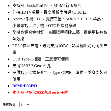
支持Macbook/iPad Pro，M1/M2新版晶片
外接HDTV螢幕，最高解析度可達4K 30Hz
Android手機OTG，支持三星、SONY、HTC、華為、
小米等Type-C手機，OTG外接隨身碟
全機身鋁合金材質，表面陽極噴砂工藝，提供更快速散
熱效果
PD3.0快速充電，最高支持100W，影音輸出時可同步充
電
USB Type-C接頭，正反皆可使用
支持USB3.2 Gen1*1孔
提供Type-C擴充孔*1、Type-C鍵盤、滑鼠、隨身碟皆可
使用
BSMI:
D33F93
本產品已投保2000萬產品責任險
購買數量：