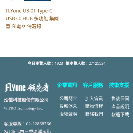
FLYone U3-01 Type-C
USB3.0 HUB 多功能 集線
器 充電器 傳輸線
今日瀏覽人數：
1923
總瀏覽人數：
27125534
企業資訊
客戶服務
技術支援
公司簡介
加入會員
售後
保固
泓愷科技股份有限公司
最新消息
購物流程
產品說明
WIPRO Technology Inc.
版權聲明
聯絡我們
軟體下載
客服專線：02-22868766
241新北市三重區溪尾街