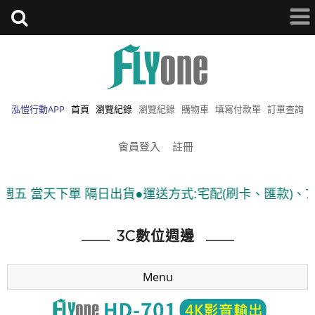
泓愷行動APP
首頁
瀏覽紀錄
瀏覽紀錄
購物車
填寫付款單
訂單查詢
會員登入
註冊
單 隔日出貨●運送方式:宅配(刷卡、匯款)、7-11貨到付
3C數位週邊
Menu